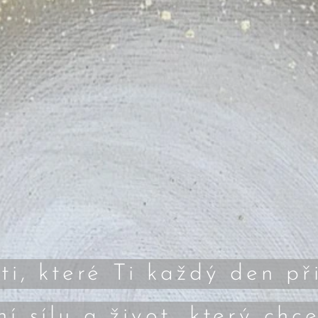
ti, které Ti každý den př
ní sílu a život, který chce