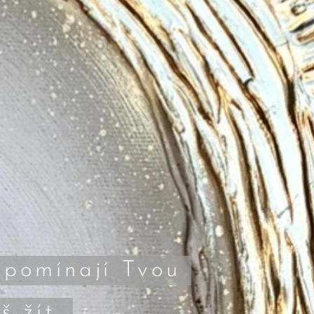
ipomínají Tvou
š žít.