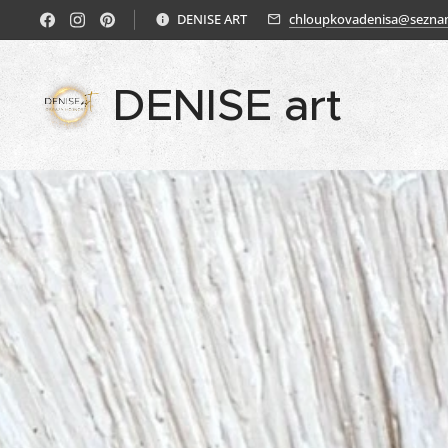
DENISE ART
chloupkovadenisa@sezna
DENISE art