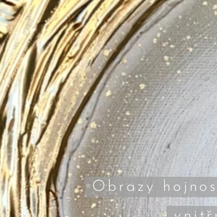
Obrazy hojnos
vnitř