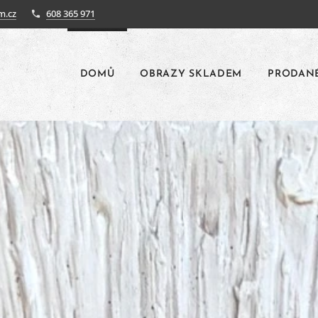
m.cz
608 365 971
DOMŮ
OBRAZY SKLADEM
PRODAN