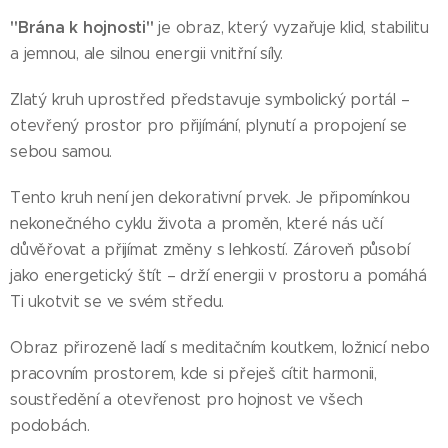
"Brána k hojnosti"
je obraz, který vyzařuje klid, stabilitu
a jemnou, ale silnou energii vnitřní síly.
Zlatý kruh uprostřed představuje symbolický portál –
otevřený prostor pro přijímání, plynutí a propojení se
sebou samou.
Tento kruh není jen dekorativní prvek. Je připomínkou
nekonečného cyklu života a proměn, které nás učí
důvěřovat a přijímat změny s lehkostí. Zároveň působí
jako energetický štít – drží energii v prostoru a pomáhá
Ti ukotvit se ve svém středu.
Obraz přirozeně ladí s meditačním koutkem, ložnicí nebo
pracovním prostorem, kde si přeješ cítit harmonii,
soustředění a otevřenost pro hojnost ve všech
podobách.