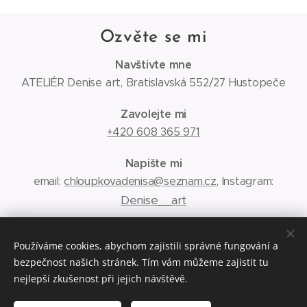
Ozvěte se mi
Navštivte mne
ATELIÉR Denise art, Bratislavská 552/27 Hustopeče
Zavolejte mi
+420 608 365 971
Napište mi
email:
chloupkovadenisa@seznam.cz
, Instagram:
Denise__art
Obchodní podmínky
Používáme cookies, abychom zajistili správné fungování a
bezpečnost našich stránek. Tím vám můžeme zajistit tu
Ochrana osobních údajů
nejlepší zkušenost při jejich návštěvě.