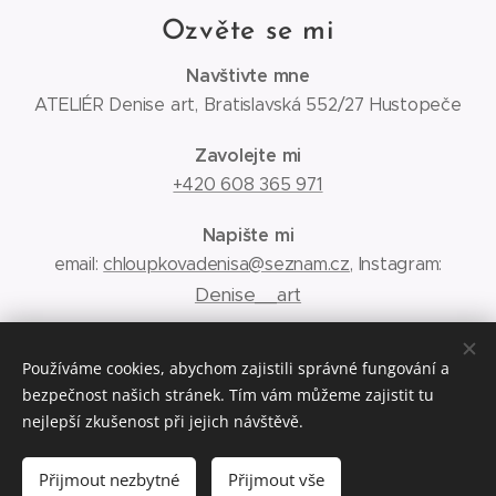
Ozvěte se mi
Navštivte mne
ATELIÉR Denise art, Bratislavská 552/27 Hustopeče
Zavolejte mi
+420 608 365 971
Napište mi
email:
chloupkovadenisa@seznam.cz
, Instagram:
Denise__art
Obchodní podmínky
Používáme cookies, abychom zajistili správné fungování a
bezpečnost našich stránek. Tím vám můžeme zajistit tu
Ochrana osobních údajů
nejlepší zkušenost při jejich návštěvě.
Přijmout nezbytné
Přijmout vše