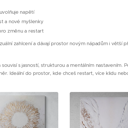
 uvolňuje napětí
st a nové myšlenky
pro změnu a restart
izuální zahlcení a dávají prostor novým nápadům i větší p
 souvisí s jasností, strukturou a mentálním nastavením. 
ěr. Ideální do prostor, kde chceš restart, více klidu neb