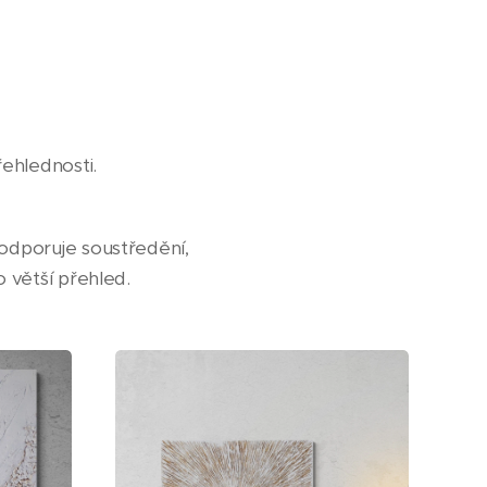
řehlednosti.
Podporuje soustředění,
o větší přehled.