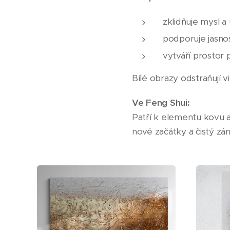
zklidňuje mysl a
podporuje jasno
vytváří prostor 
Bílé obrazy odstraňují v
Ve Feng Shui:
Patří k elementu kovu a
nové začátky a čistý zám