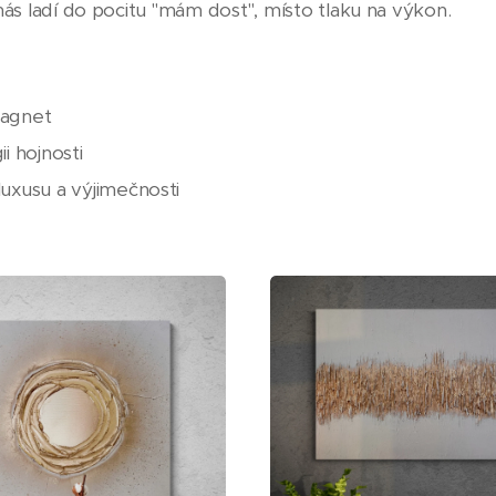
ás ladí do pocitu "mám dost", místo tlaku na výkon.
magnet
ii hojnosti
luxusu a výjimečnosti