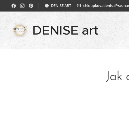
DENISE ART
chloupkovadenisa@sezna
DENISE art
Jak 