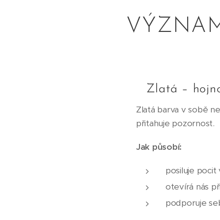
VÝZNAM
✨ Zlatá – hojno
Zlatá barva v sobě nes
přitahuje pozornost.
Jak působí:
posiluje pocit
otevírá nás při
podporuje se