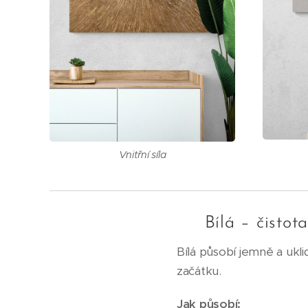
Vnitřní síla
🤍 Bílá – čistota
Bílá působí jemně a ukl
začátku.
Jak působí: