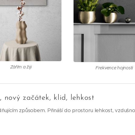
Zářím a žiji
Frekvence hojnosti
, nový začátek, klid, lehkost
idňujícím způsobem. Přináší do prostoru lehkost, vzdušn