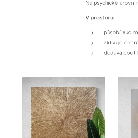
Na psychické úrovni n
V prostoru:
působí jako 
aktivuje energ
dodává pocit 