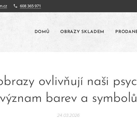
m.cz
608 365 971
DOMŮ
OBRAZY SKLADEM
PRODAN
obrazy ovlivňují naši psyc
význam barev a symbol
24.03.2026