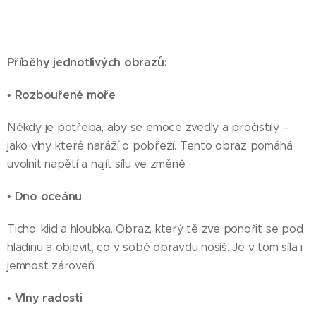
Příběhy jednotlivých obrazů:
Rozbouřené moře
•
Někdy je potřeba, aby se emoce zvedly a pročistily –
jako vlny, které naráží o pobřeží. Tento obraz pomáhá
uvolnit napětí a najít sílu ve změně.
Dno oceánu
•
Ticho, klid a hloubka. Obraz, který tě zve ponořit se pod
hladinu a objevit, co v sobě opravdu nosíš. Je v tom síla i
jemnost zároveň.
Vlny radosti
•