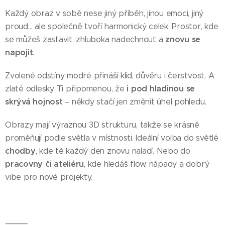
Každý obraz v sobě nese jiný příběh, jinou emoci, jiný
proud… ale společně tvoří harmonický celek. Prostor, kde
znovu se
se můžeš zastavit, zhluboka nadechnout a
napojit
.
Zvolené odstíny modré přináší klid, důvěru i čerstvost. A
i pod hladinou se
zlaté odlesky Ti připomenou, že
skrývá hojnost
– někdy stačí jen změnit úhel pohledu.
Obrazy mají výraznou 3D strukturu, takže se krásně
proměňují podle světla v místnosti. Ideální volba do světlé
chodby
, kde tě každý den znovu naladí. Nebo do
pracovny či ateliéru
, kde hledáš flow, nápady a dobrý
vibe pro nové projekty.
⸻