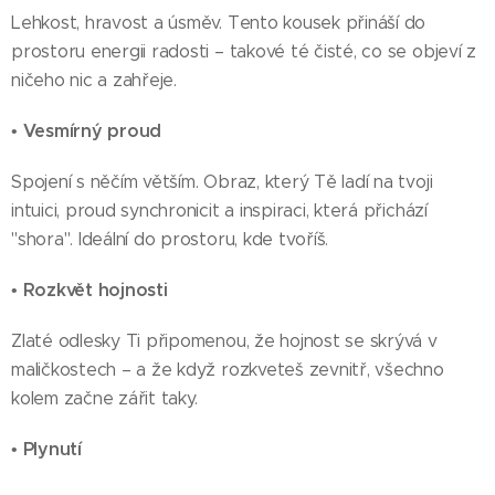
Lehkost, hravost a úsměv. Tento kousek přináší do
prostoru energii radosti – takové té čisté, co se objeví z
ničeho nic a zahřeje.
Vesmírný proud
•
Spojení s něčím větším. Obraz, který Tě ladí na tvoji
intuici, proud synchronicit a inspiraci, která přichází
"shora". Ideální do prostoru, kde tvoříš.
Rozkvět hojnosti
•
Zlaté odlesky Ti připomenou, že hojnost se skrývá v
maličkostech – a že když rozkveteš zevnitř, všechno
kolem začne zářit taky.
Plynutí
•