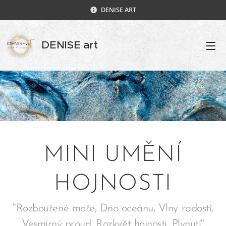
DENISE ART
DENISE art
MINI UMĚNÍ
HOJNOSTI
"Rozbouřené moře, Dno oceánu, Vlny radosti,
Vesmírný proud, Rozkvět hojnosti, Plynutí"