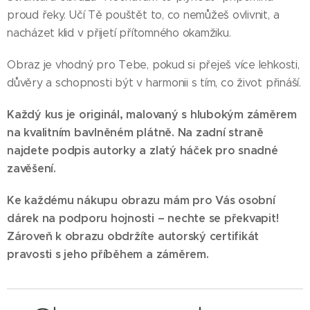
proud řeky. Učí Tě pouštět to, co nemůžeš ovlivnit, a
nacházet klid v přijetí přítomného okamžiku.
Obraz je vhodný pro Tebe, pokud si přeješ více lehkosti,
důvěry a schopnosti být v harmonii s tím, co život přináší.
Každý kus je originál, malovaný s hlubokým záměrem
na kvalitním bavlněném plátně. Na zadní straně
najdete podpis autorky a zlatý háček pro snadné
zavěšení.
Ke každému nákupu obrazu mám pro Vás osobní
dárek na podporu hojnosti – nechte se překvapit!
Zároveň k obrazu obdržíte autorský certifikát
pravosti s jeho příběhem a záměrem.