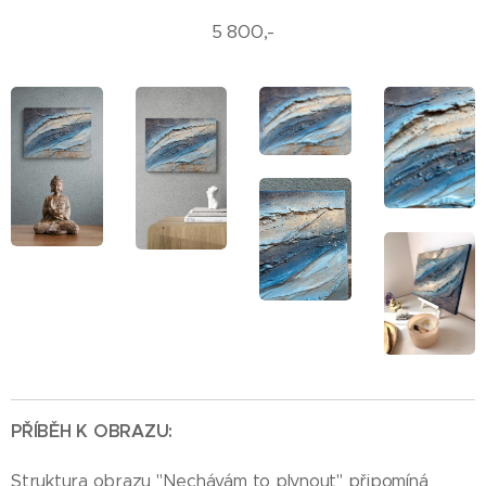
5 800,-
PŘÍBĚH K OBRAZU:
Struktura obrazu "Nechávám to plynout" připomíná