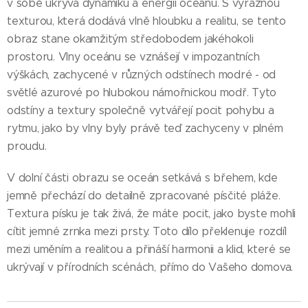
v sobě ukrývá dynamiku a energii oceánu. S výraznou
texturou, která dodává vlně hloubku a realitu, se tento
obraz stane okamžitým středobodem jakéhokoli
prostoru. Vlny oceánu se vznášejí v impozantních
výškách, zachycené v různých odstínech modré - od
světlé azurové po hlubokou námořnickou modř. Tyto
odstíny a textury společně vytvářejí pocit pohybu a
rytmu, jako by vlny byly právě teď zachyceny v plném
proudu.
V dolní části obrazu se oceán setkává s břehem, kde
jemně přechází do detailně zpracované písčité pláže.
Textura písku je tak živá, že máte pocit, jako byste mohli
cítit jemné zrnka mezi prsty. Toto dílo překlenuje rozdíl
mezi uměním a realitou a přináší harmonii a klid, které se
ukrývají v přírodních scénách, přímo do Vašeho domova.