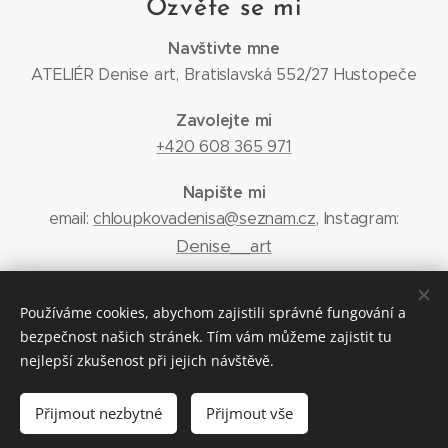
Ozvěte se mi
Navštivte mne
ATELIÉR Denise art, Bratislavská 552/27 Hustopeče
Zavolejte mi
+420 608 365 971
Napište mi
email:
chloupkovadenisa@seznam.cz
, Instagram:
Denise__art
Obchodní podmínky
Používáme cookies, abychom zajistili správné fungování a
bezpečnost našich stránek. Tím vám můžeme zajistit tu
Ochrana osobních údajů
nejlepší zkušenost při jejich návštěvě.
Přijmout nezbytné
Přijmout vše
www.deniseart.cz
Cookies