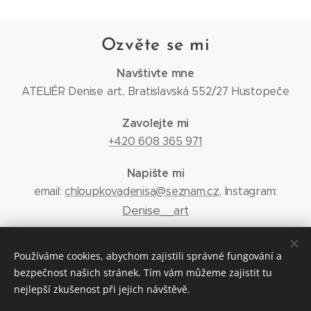
Ozvěte se mi
Navštivte mne
ATELIÉR Denise art, Bratislavská 552/27 Hustopeče
Zavolejte mi
+420 608 365 971
Napište mi
email:
chloupkovadenisa@seznam.cz
, Instagram:
Denise__art
Obchodní podmínky
Používáme cookies, abychom zajistili správné fungování a
bezpečnost našich stránek. Tím vám můžeme zajistit tu
Ochrana osobních údajů
nejlepší zkušenost při jejich návštěvě.