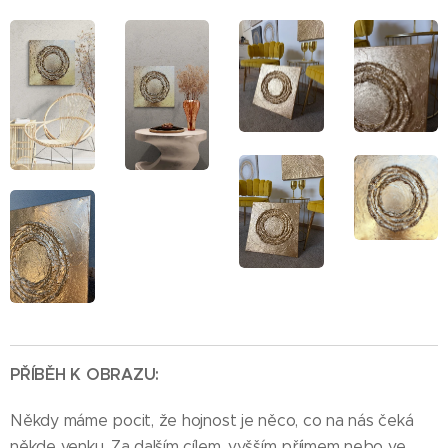
PŘÍBĚH K OBRAZU:
Někdy máme pocit, že hojnost je něco, co na nás čeká
někde venku. Za dalším cílem, vyšším příjmem nebo ve