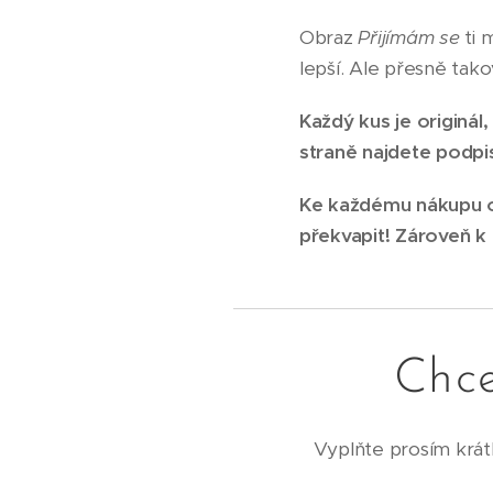
Obraz
Přijímám se
ti 
lepší. Ale přesně taková
Každý kus je originá
straně najdete podpi
Ke každému nákupu o
překvapit! Zároveň k
Chce
Vyplňte prosím krátk