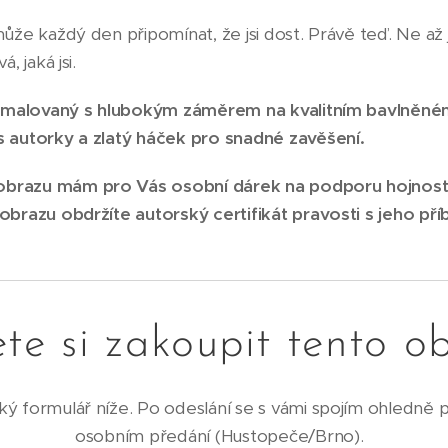
může každý den připomínat, že jsi dost. Právě teď. Ne a
, jaká jsi.
l, malovaný s hlubokým záměrem na kvalitním bavlněném
s autorky a zlatý háček pro snadné zavěšení.
brazu mám pro Vás osobní dárek na podporu hojnosti
 obrazu obdržíte autorský certifikát pravosti s jeho 
te si zakoupit tento o
ý formulář níže. Po odeslání se s vámi spojím ohledně 
osobním předání (Hustopeče/Brno).