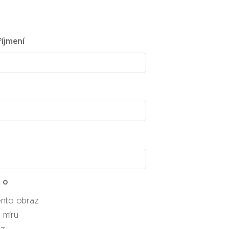
íjmení
 o
ento obraz
 míru