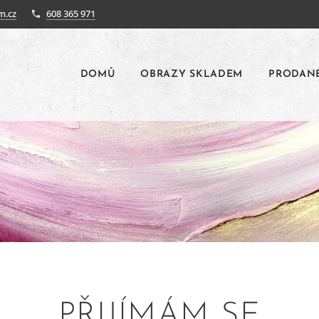
m.cz
608 365 971
DOMŮ
OBRAZY SKLADEM
PRODAN
PŘIJÍMÁM SE