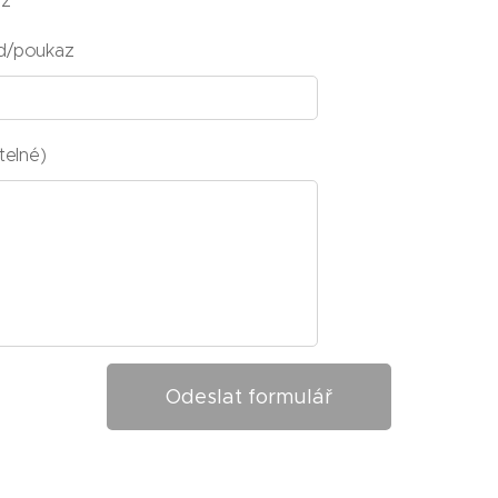
az
d/poukaz
telné)
Odeslat formulář