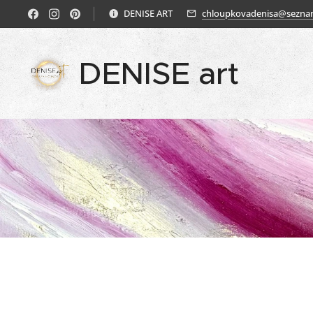
DENISE ART
chloupkovadenisa@sezna
DENISE art