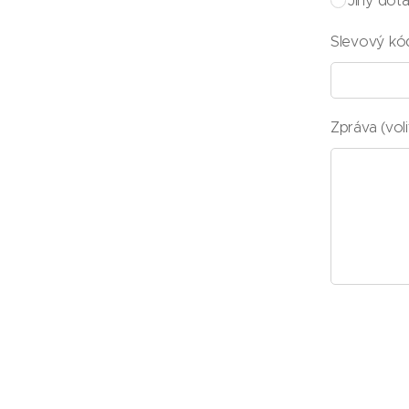
Jiný dot
Slevový kó
Zpráva (voli