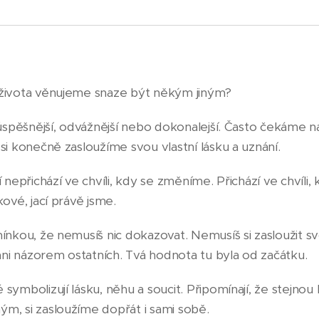
života věnujeme snaze být někým jiným?
 úspěšnější, odvážnější nebo dokonalejší. Často čekáme 
si konečně zasloužíme svou vlastní lásku a uznání.
 nepřichází ve chvíli, kdy se změníme. Přichází ve chvíli,
ové, jací právě jsme.
ínkou, že nemusíš nic dokazovat. Nemusíš si zasloužit 
i názorem ostatních. Tvá hodnota tu byla od začátku.
ymbolizují lásku, něhu a soucit. Připomínají, že stejnou 
m, si zasloužíme dopřát i sami sobě.