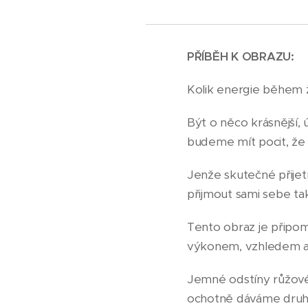
PŘÍBĚH K OBRAZU:
Kolik energie během 
Být o něco krásnější,
budeme mít pocit, že 
Jenže skutečné přijetí
přijmout sami sebe tak
Tento obraz je připom
výkonem, vzhledem an
Jemné odstíny růžové s
ochotně dáváme druhý