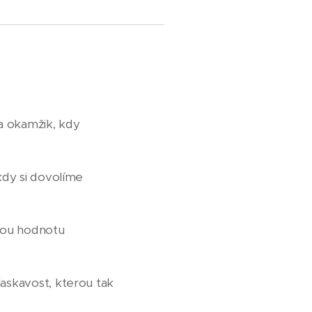
na okamžik, kdy
 kdy si dovolíme
svou hodnotu
laskavost, kterou tak