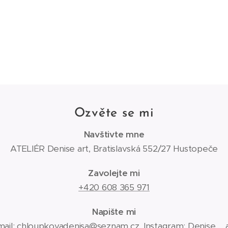
Ozvěte se mi
Navštivte mne
ATELIÉR Denise art, Bratislavská 552/27 Hustopeče
Zavolejte mi
+420 608 365 971
Napište mi
ail:
chloupkovadenisa@seznam.cz
, Instagram:
Denise__a