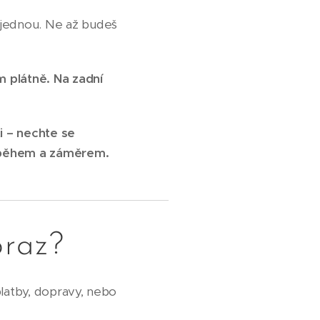
ž jednou. Ne až budeš
 plátně. Na zadní
 – nechte se
příběhem a záměrem.
braz?
platby, dopravy, nebo