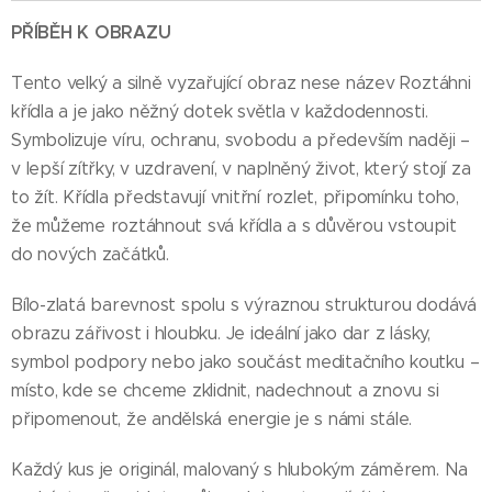
PŘÍBĚH K OBRAZU
Tento velký a silně vyzařující obraz nese název Roztáhni
křídla a je jako něžný dotek světla v každodennosti.
Symbolizuje víru, ochranu, svobodu a především naději –
v lepší zítřky, v uzdravení, v naplněný život, který stojí za
to žít. Křídla představují vnitřní rozlet, připomínku toho,
že můžeme roztáhnout svá křídla a s důvěrou vstoupit
do nových začátků.
Bílo-zlatá barevnost spolu s výraznou strukturou dodává
obrazu zářivost i hloubku. Je ideální jako dar z lásky,
symbol podpory nebo jako součást meditačního koutku –
místo, kde se chceme zklidnit, nadechnout a znovu si
připomenout, že andělská energie je s námi stále.
Každý kus je originál, malovaný s hlubokým záměrem. Na