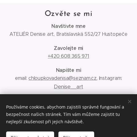
Ozvěte se mi
Navštivte mne
ATELIÉR Denise art, Bratislavská 552/27 Hustopeče
Zavolejte mi
+420 608 365 971
Napište mi
email:
chloupkovadenisa@seznam.cz
, Instagram:
Denise__art
Obchodní podmínky
Používáme cookies, abychom zajistili správné fungování a
bezpečnost našich stránek. Tím vám můžeme zajistit tu
Ochrana osobních údajů
nejlepší zkušenost při jejich návštěvě.