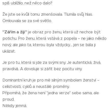
spíš ublížilo, než něco dalo?
Že jste se kvůli tomu zmenšovala. Tlumila svůj hlas.
Omlouvala se za své světlo.
"Zářím a žiji"
je obraz pro ženu, která už nechce být
potichu. Pro ženu, která vstává z popela – ne jako někdo
nový, ale jako ta, kterou byla vždycky… jen se bála ji
ukázat.
Je pro tu, která si jde za svými sny. Je autentická, živá,
pravdivá. A dovoluje si zářit bez pocitu viny.
Dominantní kruh je pro mě silným symbolem ženství –
celistvosti, cyklů a neustálé proměny.
Připomíná, že žena není "jedna verze" sebe sama, ale
proud.
Někdy jemná.