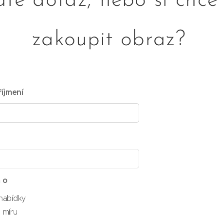
te dotaz, nebo si chc
zakoupit obraz?
íjmení
 o
nabídky
 míru