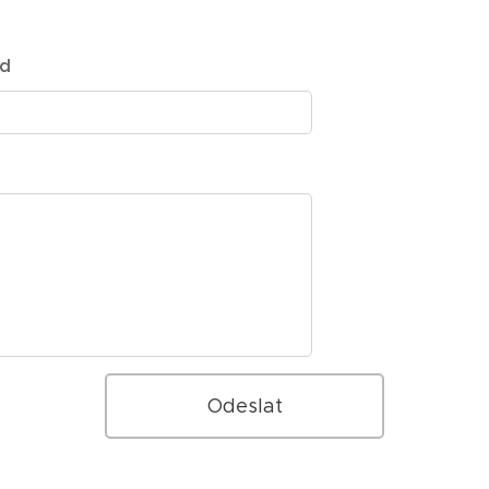
ód
Odeslat