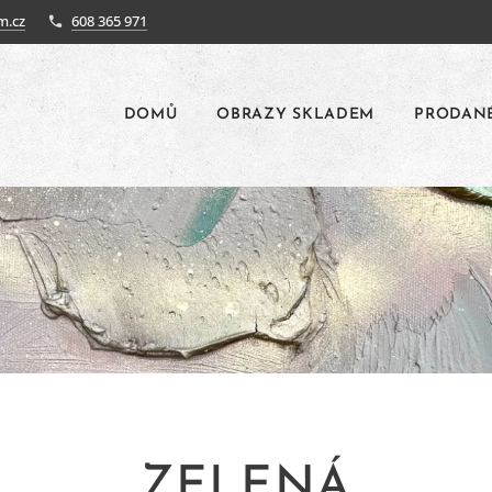
m.cz
608 365 971
DOMŮ
OBRAZY SKLADEM
PRODAN
ZELENÁ