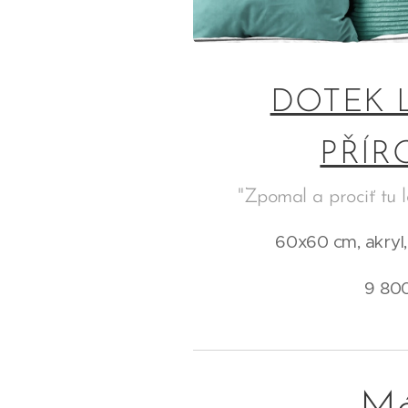
DOTEK 
PŘÍR
"Zpomal a prociť tu l
60x60 cm, akryl,
9 800