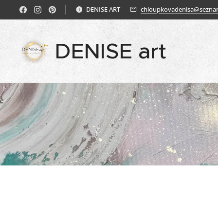
DENISE ART
chloupkovadenisa@sezna
DENISE art