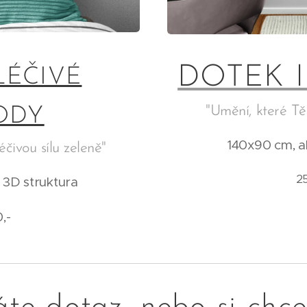
DOTEK 
LÉČIVÉ
"Umění, které Tě
ODY
140x90 cm, ak
éčivou sílu zeleně"
25
 3D struktura
,-